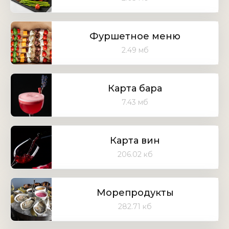
Фуршетное меню
2.49 мб
Карта бара
7.43 мб
Карта вин
206.02 кб
Морепродукты
282.71 кб