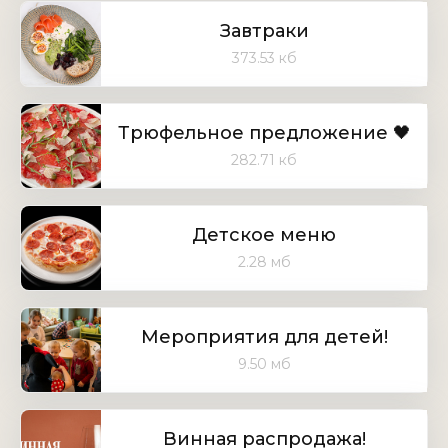
Завтраки
373.53 кб
Трюфельное предложение 🖤
282.71 кб
Детское меню
2.28 мб
Мероприятия для детей!
9.50 мб
Винная распродажа!