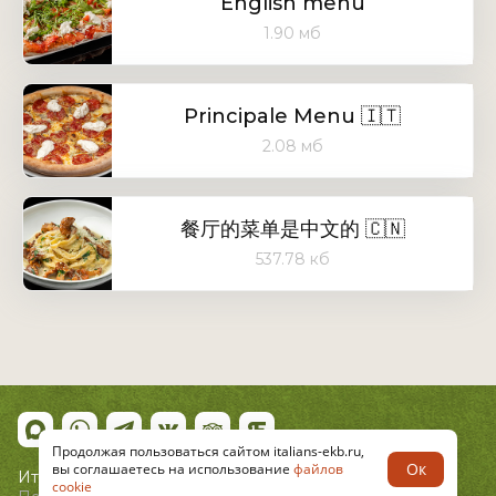
English menu
1.90 мб
Principale Menu 🇮🇹
2.08 мб
餐厅的菜单是中文的 🇨🇳
537.78 кб
Продолжая пользоваться сайтом italians-ekb.ru,
Ок
вы соглашаетесь на использование
файлов
Итальянцы © 2026
cookie