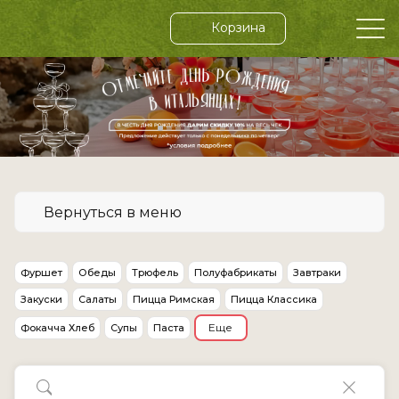
Корзина
Вернуться в меню
Фуршет
Обеды
Трюфель
Полуфабрикаты
Завтраки
Закуски
Салаты
Пицца Римская
Пицца Классика
Еще
Фокачча Хлеб
Супы
Паста