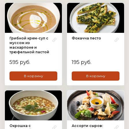
Грибной крем-суп с
Фокачча песто
муссом из
маскарпоне и
трюфельной пастой
595 руб.
195 руб.
В корзину
В корзину
Окрошка с
Ассорти сыров: