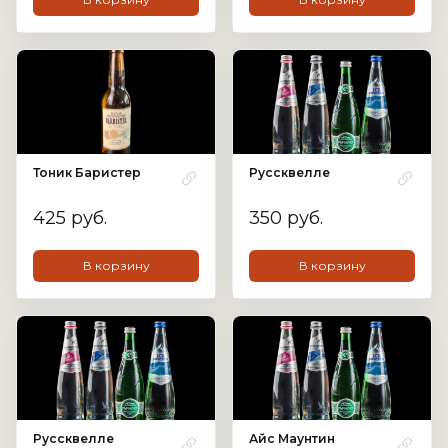
Тоник Баристер
Руссквелле
425 руб.
350 руб.
В корзину
В корзину
Руссквелле
Айс Маунтин