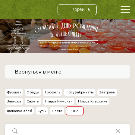
Корзина
Вернуться в меню
Фуршет
Обеды
Трюфель
Полуфабрикаты
Завтраки
Закуски
Салаты
Пицца Римская
Пицца Классика
Еще
Фокачча Хлеб
Супы
Паста