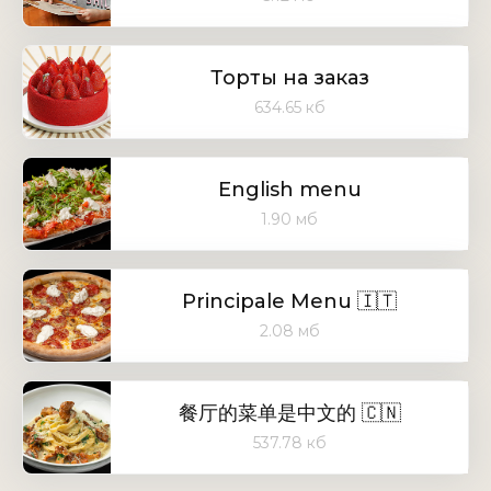
Торты на заказ
634.65 кб
English menu
1.90 мб
Principale Menu 🇮🇹
2.08 мб
餐厅的菜单是中文的 🇨🇳
537.78 кб