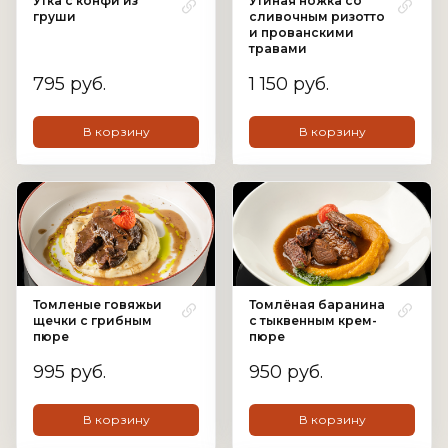
Утка с конфи из
Утиная ножка со
груши
сливочным ризотто
и прованскими
травами
795 руб.
1 150 руб.
В корзину
В корзину
Томленые говяжьи
Томлёная баранина
щечки с грибным
с тыквенным крем-
пюре
пюре
995 руб.
950 руб.
В корзину
В корзину