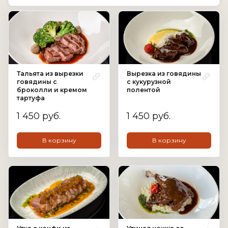
Тальята из вырезки
Вырезка из говядины
говядины с
с кукурузной
броколли и кремом
полентой
тартуфа
1 450 руб.
1 450 руб.
В корзину
В корзину