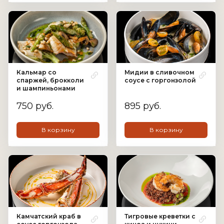
Кальмар со
Мидии в сливочном
спаржей, брокколи
соусе с горгонзолой
и шампиньонами
750 руб.
895 руб.
В корзину
В корзину
Камчатский краб в
Тигровые креветки с