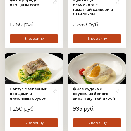
Филе дорадо с
Щупальца
овощным соте
осьминога с
томатной сальсой и
базиликом
1 250 руб.
2 550 руб.
В корзину
В корзину
Палтус с зелёными
Филе судака с
овощами и
соусом из белого
лимонным соусом
вина и щучьей икрой
1 250 руб.
995 руб.
В корзину
В корзину