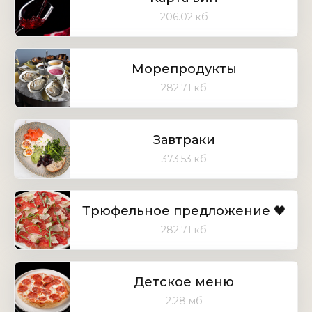
206.02 кб
Морепродукты
282.71 кб
Завтраки
373.53 кб
Трюфельное предложение 🖤
282.71 кб
Детское меню
2.28 мб