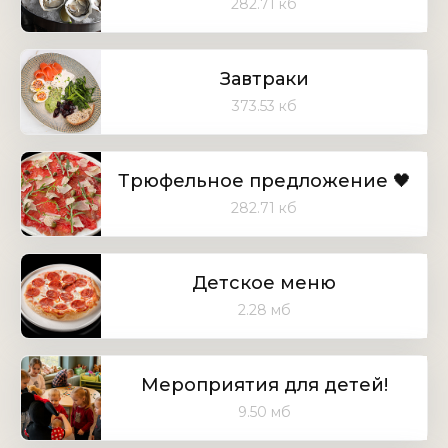
282.71 кб
Завтраки
373.53 кб
Трюфельное предложение 🖤
282.71 кб
Детское меню
2.28 мб
Мероприятия для детей!
9.50 мб