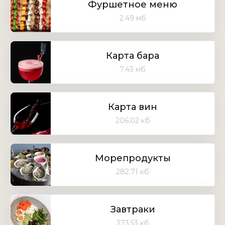
Фуршетное меню
2.49 мб
Карта бара
7.43 мб
Карта вин
206.02 кб
Морепродукты
282.71 кб
Завтраки
373.53 кб