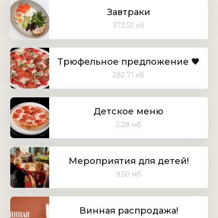
Завтраки
373.53 кб
Трюфельное предложение 🖤
282.71 кб
Детское меню
2.28 мб
Мероприятия для детей!
9.50 мб
Винная распродажа!