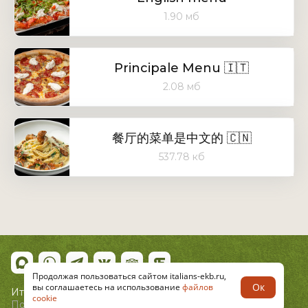
1.90 мб
Principale Menu 🇮🇹
2.08 мб
餐厅的菜单是中文的 🇨🇳
537.78 кб
Продолжая пользоваться сайтом italians-ekb.ru,
Ок
вы соглашаетесь на использование
файлов
Итальянцы © 2026
cookie
Политика конфиденциальности