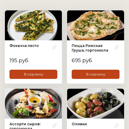
Фокачча песто
Пицца Римская
Груша, горгонзола
195 руб.
695 руб.
В корзину
В корзину
Ассорти сыров:
Оливки
горгонзола,