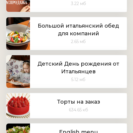
3.22 мб
Большой итальянский обед
для компаний
2.65 мб
Детский День рождения от
Итальянцев
5.12 мб
Торты на заказ
634.65 кб
English menu