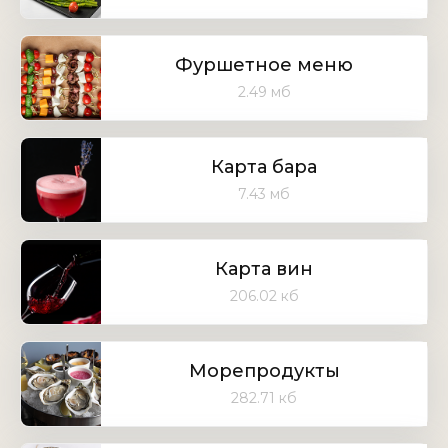
Фуршетное меню
2.49 мб
Карта бара
7.43 мб
Карта вин
206.02 кб
Морепродукты
282.71 кб